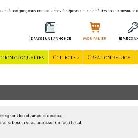
tinuant à naviguer, vous nous autorisez à déposer un cookie à des fins de mesure d
Je passe une annonce
Mon panier
Je me con
ction croquettes
Collecte ›
Création refuge
seignant les champs ci-dessous.
n
et si besoin vous adresser un reçu fiscal.