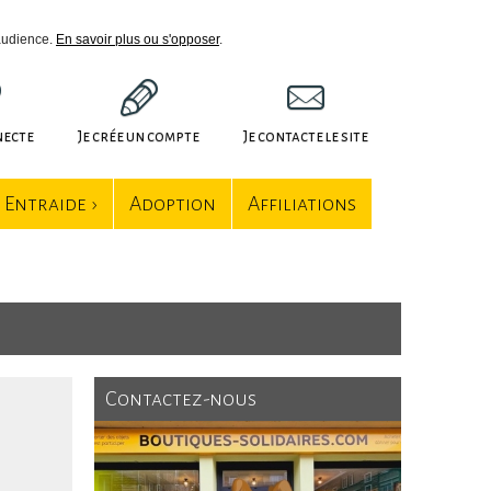
'audience.
En savoir plus ou s'opposer
.
necte
Je crée un compte
Je contacte le site
Entraide ›
Adoption
Affiliations
Contactez-nous