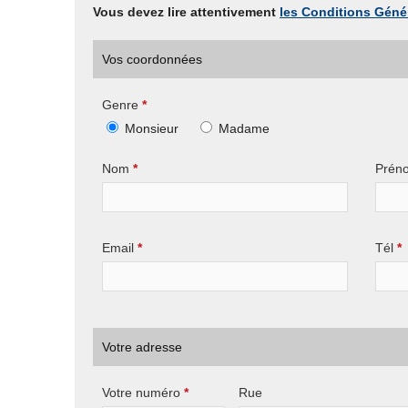
Vous devez lire attentivement
les Conditions Génér
Vos coordonnées
Genre
*
Monsieur
Madame
Nom
*
Prén
Email
*
Tél
*
Votre adresse
Votre numéro
*
Rue