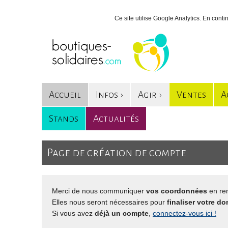
Ce site utilise Google Analytics. En con
Accueil
Infos ›
Agir ›
Ventes
A
Stands
Actualités
Page de création de compte
Merci de nous communiquer
vos coordonnées
en ren
Elles nous seront nécessaires pour
finaliser votre do
Si vous avez
déjà un compte
,
connectez-vous ici !